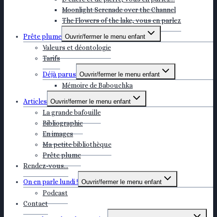
Moonlight Serenade over the Channel
The Flowers of the lake, vous en parlez
Prête plume
Ouvrir/fermer le menu enfant
Valeurs et déontologie
Tarifs
Déjà parus
Ouvrir/fermer le menu enfant
Mémoire de Babouchka
Articles
Ouvrir/fermer le menu enfant
La grande bafouille
Bibliographie
En images
Ma petite bibliothèque
Prête plume
Rendez-vous…
On en parle lundi !
Ouvrir/fermer le menu enfant
Podcast
Contact