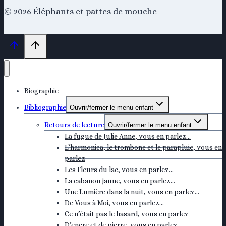
© 2026 Éléphants et pattes de mouche
Biographie
Bibliographie
Ouvrir/fermer le menu enfant
Retours de lecture
Ouvrir/fermer le menu enfant
La fugue de Julie Anne, vous en parlez…
L’harmonica, le trombone et le parapluie, vous en
parlez
Les Fleurs du lac, vous en parlez…
La cabanon jaune, vous en parlez…
Une Lumière dans la nuit, vous en parlez…
De Vous à Moi, vous en parlez…
Ce n’était pas le hasard, vous en parlez
D’encre et de pierre, vous en parlez…