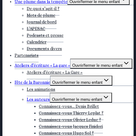
Une plume dans la tempête
Ouvrir/fermer le menu enfant
De quoi s’agit-il ?
Mots de plume
Journal de bord
L’APESAC
Podcasts et presse
Calendrier
Documents divers
Partenariats
Ateliers d’écriture « La gare »
Ouvrir/fermer le menu enfant
Ateliers d’écriture « La Gare »
Fête de la Baronnie
Ouvrir/fermer le menu enfant
Les animations
Les auteurs
Ouvrir/fermer le menu enfant
Connaissez-vous… Denis Brillet
Connaissez-vous Thierry Leplat ?
Connaissez-vous Olivier Leduc ?
Connaissez-vous Jacques Finidori
Connaissez-vous Hugo Sol ?